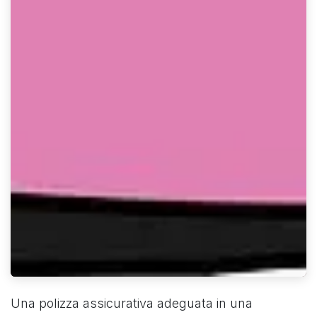
Una polizza assicurativa adeguata in una