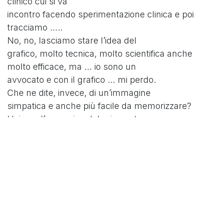
clinico cui si va
incontro facendo sperimentazione clinica e poi
tracciamo …..
No, no, lasciamo stare l’idea del
grafico, molto tecnica, molto scientifica anche
molto efficace, ma … io sono un
avvocato e con il grafico … mi perdo.
Che ne dite, invece, di un’immagine
simpatica e anche più facile da memorizzare?
Usiamo l’immagine del mio post.
Così deve essere la polizza perfetta:
come la camicia da notte delle nonne, deve
coprire tutto!
E quindi niente esclusioni, niente
limitazioni, niente franchigie, niente scoperti,
niente limiti di risarcimento
per protocollo e per paziente.